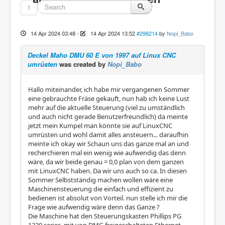
1
14 Apr 2024 03:48
-
14 Apr 2024 13:52
#298214
by
Nopi_Babo
Deckel Maho DMU 60 E von 1997 auf Linux CNC
umrüsten
was created by
Nopi_Babo
Hallo miteinander, ich habe mir vergangenen Sommer
eine gebrauchte Fräse gekauft, nun hab ich keine Lust
mehr auf die aktuelle Steuerung (viel zu umständlich
und auch nicht gerade Benutzerfreundlich) da meinte
jetzt mein Kumpel man könnte sie auf LinuxCNC
umrüsten und wohl damit alles ansteuern... daraufhin
meinte ich okay wir Schaun uns das ganze mal an und
recherchieren mal ein wenig wie aufwendig das denn
wäre, da wir beide genau = 0,0 plan von dem ganzen
mit LinuxCNC haben. Da wir uns auch so ca. In diesen
Sommer Selbstständig machen wollen wäre eine
Maschinensteuerung die einfach und effizient zu
bedienen ist absolut von Vorteil. nun stelle ich mir die
Frage wie aufwendig wäre denn das Ganze ?
Die Maschine hat den Steuerungskasten Phillips PG