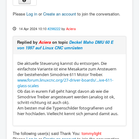
Please
Log in
or
Create an account
to join the conversation.
14 Apr 2024 10:10
#298222
by
Aciera
Replied by
Aciera
on topic
Deckel Maho DMU 60 E
von 1997 auf Linux CNC umrüsten
Die aktuelle Steuerung kannst du entsorgen. Die
einfachste Variante ist eine Mesakarte zum Ansteuern
der bestehenden Simodrive 611 Motor Treiber.
www.forum.linuxcnc.org/27-driver-boards/...ive-611-
glass-scales
Ob das in eurem Fall geht hängt davon ab wie die
Simodrive Treiber angesteuert werden (analog ist ok,
schritt-richtung ist auch ok).
Am besten mal die Typenschilder fotografieren und
hier hochladen. Vielleicht kennt sich jemand damit aus.
The following user(s) said Thank You:
tommylight
Please
Log in
or
Create an account
to join the conversation.