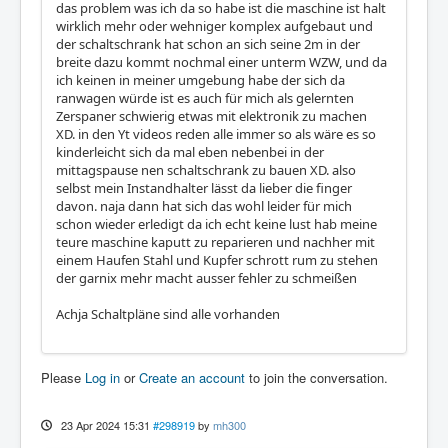
das problem was ich da so habe ist die maschine ist halt
wirklich mehr oder wehniger komplex aufgebaut und
der schaltschrank hat schon an sich seine 2m in der
breite dazu kommt nochmal einer unterm WZW, und da
ich keinen in meiner umgebung habe der sich da
ranwagen würde ist es auch für mich als gelernten
Zerspaner schwierig etwas mit elektronik zu machen
XD. in den Yt videos reden alle immer so als wäre es so
kinderleicht sich da mal eben nebenbei in der
mittagspause nen schaltschrank zu bauen XD. also
selbst mein Instandhalter lässt da lieber die finger
davon. naja dann hat sich das wohl leider für mich
schon wieder erledigt da ich echt keine lust hab meine
teure maschine kaputt zu reparieren und nachher mit
einem Haufen Stahl und Kupfer schrott rum zu stehen
der garnix mehr macht ausser fehler zu schmeißen
Achja Schaltpläne sind alle vorhanden
Please
Log in
or
Create an account
to join the conversation.
23 Apr 2024 15:31
#298919
by
mh300