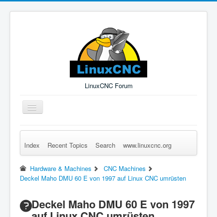
LinuxCNC Forum
Toggle
Navigation
Index
Recent Topics
Search
www.linuxcnc.org
Remember Me
Forgot Login?
Sign up
Log in
Hardware & Machines
CNC Machines
Deckel Maho DMU 60 E von 1997 auf Linux CNC umrüsten
Deckel Maho DMU 60 E von 1997
auf Linux CNC umrüsten