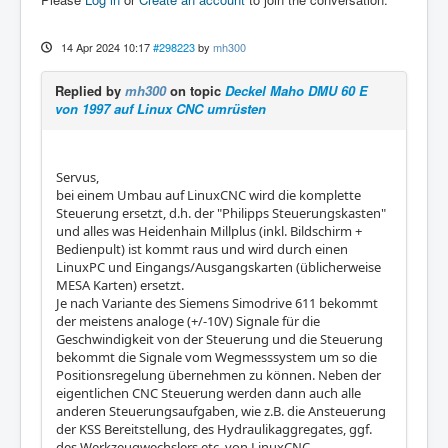
14 Apr 2024 10:17
#298223
by
mh300
Replied by
mh300
on topic
Deckel Maho DMU 60 E
von 1997 auf Linux CNC umrüsten
Servus,
bei einem Umbau auf LinuxCNC wird die komplette
Steuerung ersetzt, d.h. der "Philipps Steuerungskasten"
und alles was Heidenhain Millplus (inkl. Bildschirm +
Bedienpult) ist kommt raus und wird durch einen
LinuxPC und Eingangs/Ausgangskarten (üblicherweise
MESA Karten) ersetzt.
Je nach Variante des Siemens Simodrive 611 bekommt
der meistens analoge (+/-10V) Signale für die
Geschwindigkeit von der Steuerung und die Steuerung
bekommt die Signale vom Wegmesssystem um so die
Positionsregelung übernehmen zu können. Neben der
eigentlichen CNC Steuerung werden dann auch alle
anderen Steuerungsaufgaben, wie z.B. die Ansteuerung
der KSS Bereitstellung, des Hydraulikaggregates, ggf.
des Werkzeugwechslers etc. von LinuxCNC