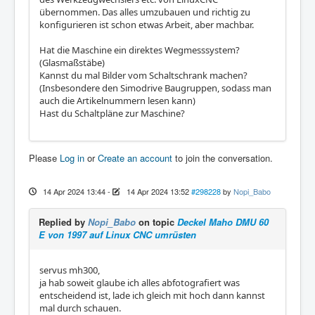
übernommen. Das alles umzubauen und richtig zu
konfigurieren ist schon etwas Arbeit, aber machbar.
Hat die Maschine ein direktes Wegmesssystem?
(Glasmaßstäbe)
Kannst du mal Bilder vom Schaltschrank machen?
(Insbesondere den Simodrive Baugruppen, sodass man
auch die Artikelnummern lesen kann)
Hast du Schaltpläne zur Maschine?
Please
Log in
or
Create an account
to join the conversation.
14 Apr 2024 13:44
-
14 Apr 2024 13:52
#298228
by
Nopi_Babo
Replied by
Nopi_Babo
on topic
Deckel Maho DMU 60
E von 1997 auf Linux CNC umrüsten
servus mh300,
ja hab soweit glaube ich alles abfotografiert was
entscheidend ist, lade ich gleich mit hoch dann kannst
mal durch schauen.