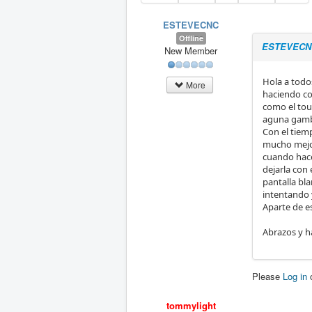
ESTEVECNC
Offline
ESTEVECN
New Member
Hola a todo
More
haciendo co
como el touc
aguna gamb
Con el tiem
mucho mejor
cuando hace
dejarla con 
pantalla bl
intentando 
Aparte de e
Abrazos y h
Please
Log in
tommylight