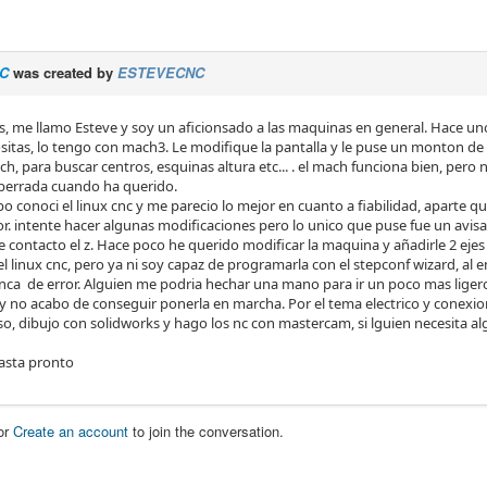
C
was created by
ESTEVECNC
s, me llamo Esteve y soy un aficionsado a las maquinas en general. Hace uno
sitas, lo tengo con mach3. Le modifique la pantalla y le puse un monton de 
h, para buscar centros, esquinas altura etc... . el mach funciona bien, pero
errada cuando ha querido.
po conoci el linux cnc y me parecio lo mejor en cuanto a fiabilidad, aparte
. intente hacer algunas modificaciones pero lo unico que puse fue un avisa
 contacto el z. Hace poco he querido modificar la maquina y añadirle 2 ejes
el linux cnc, pero ya ni soy capaz de programarla con el stepconf wizard, al
anca de error. Alguien me podria hechar una mano para ir un poco mas liger
y no acabo de conseguir ponerla en marcha. Por el tema electrico y conex
so, dibujo con solidworks y hago los nc con mastercam, si lguien necesita a
asta pronto
or
Create an account
to join the conversation.