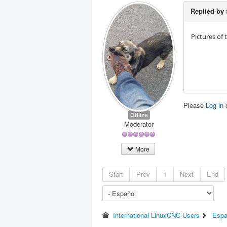
Replied by
Pictures of 
Please
Log in
Offline
Moderator
More
Start
Prev
1
Next
End
International LinuxCNC Users
Espa