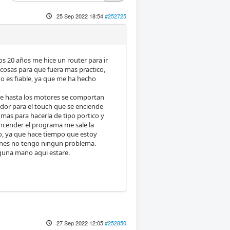
25 Sep 2022 18:54
#252725
s 20 años me hice un router para ir
cosas para que fuera mas practico,
 no es fiable, ya que me ha hecho
 que hasta los motores se comportan
dor para el touch que se enciende
 mas para hacerla de tipo portico y
 encender el programa me sale la
o, ya que hace tiempo que estoy
iones no tengo ningun problema.
lguna mano aqui estare.
27 Sep 2022 12:05
#252850