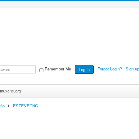
Remember Me
Forgot Login?
Sign u
Log in
inuxcnc.org
ñol
ESTEVECNC