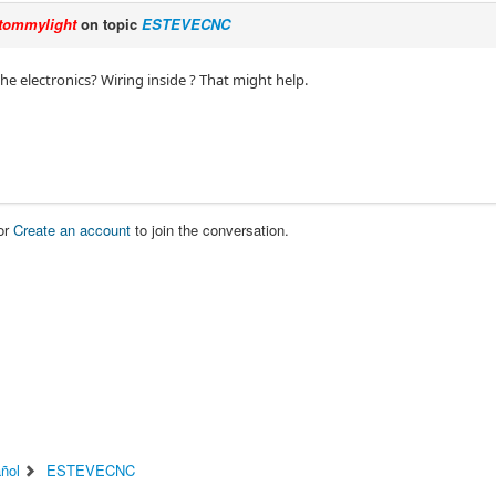
tommylight
on topic
ESTEVECNC
the electronics? Wiring inside ? That might help.
or
Create an account
to join the conversation.
ñol
ESTEVECNC