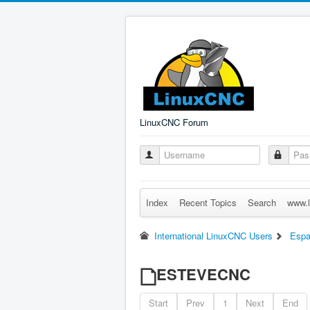
LinuxCNC Forum
Index
Recent Topics
Search
www.l
International LinuxCNC Users
Espa
ESTEVECNC
Start
Prev
1
Next
End