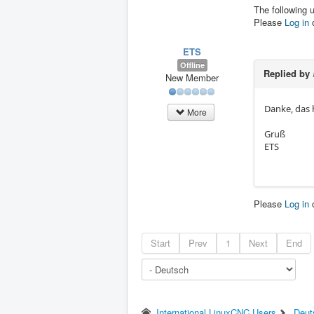
The following 
Please
Log in
ETS
Offline
Replied by
New Member
Danke, das h
More
Gruß
ETS
Please
Log in
Start
Prev
1
Next
End
International LinuxCNC Users
Deut