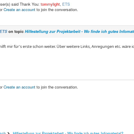
user(s) said Thank You:
tommylight
,
ETS
or
Create an account
to join the conversation.
ETS
on topic
Hilfestellung zur Projektarbeit - Wo finde ich gutes Infomat
ilft mir für's erste schon weiter. Über weitere Links, Anregungen etc. wäre i
or
Create an account
to join the conversation.
sch
Hilfestellung zur Projektarbeit - Wo finde ich gutes Infomaterial?