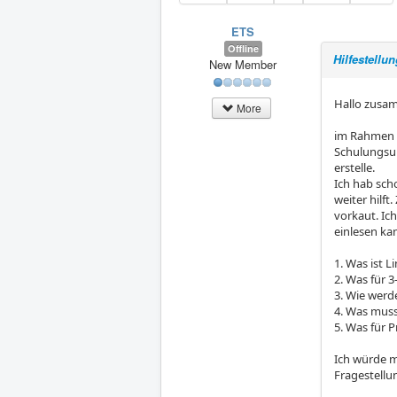
ETS
Offline
Hilfestellu
New Member
Hallo zusa
More
im Rahmen m
Schulungsu
erstelle.
Ich hab scho
weiter hilft
vorkaut. Ic
einlesen ka
1. Was ist 
2. Was für
3. Wie werd
4. Was muss
5. Was für 
Ich würde m
Fragestellu