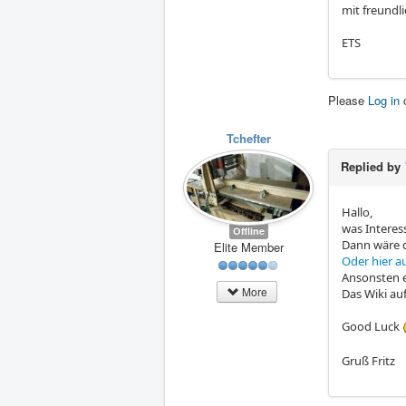
mit freundl
ETS
Please
Log in
Tchefter
Replied by
Hallo,
was Interess
Offline
Dann wäre 
Elite Member
Oder hier a
Ansonsten e
More
Das Wiki auf
Good Luck
Gruß Fritz