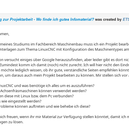
ng zur Projektarbeit - Wo finde ich gutes Infomaterial?
was created by
ET
mmen,
eines Studiums im Fachbereich Maschinenbau muss ich ein Projekt bearbeite
nterlagen zum Thema LinuxCNC mit Konfiguration des Maschinentypes am B
n versucht einiges über Google herauszufinden, aber leider gibt es dort nich
. Zumindest komm ich damit (noch) nicht zurecht. Ich will hier nicht den Ein
h möchte lediglich wissen, ob ihr gute, verständliche Seiten empfehlen kön
nn, um daraus auch mein Projekt bearbeiten zu können. Mir stellen sich vor
LinuxCNC und was benötige ich alles um es auszuführen?
 3-Achsenfräsmaschinen können verwendet werden?
en diese mit Linux bzw. dem Pc verbunden?
 wie eingestellt werden?
Probleme können auftreten und wie behebe ich diese?
ich freuen, wenn ihr mir Material zur Verfügung stellen könntet, damit ich
ngen zu lösen.