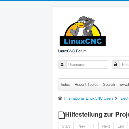
LinuxCNC Forum
Index
Recent Topics
Search
www.l
International LinuxCNC Users
Deut
Hilfestellung zur Proj
Start
Prev
1
Next
End