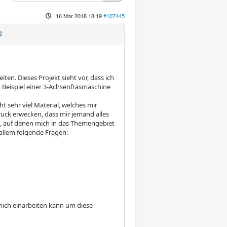
16 Mar 2018 18:19
#107445
S
n. Dieses Projekt sieht vor, dass ich
eispiel einer 3-Achsenfräsmaschine
t sehr viel Material, welches mir
druck erwecken, dass mir jemand alles
nt, auf denen mich in das Themengebiet
 allem folgende Fragen:
 mich einarbeiten kann um diese