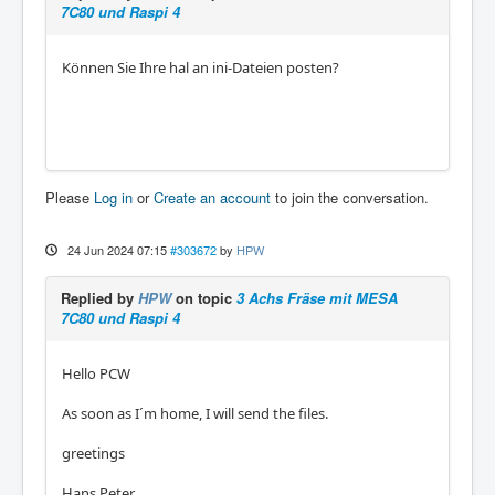
7C80 und Raspi 4
Können Sie Ihre hal an ini-Dateien posten?
Please
Log in
or
Create an account
to join the conversation.
24 Jun 2024 07:15
#303672
by
HPW
Replied by
HPW
on topic
3 Achs Fräse mit MESA
7C80 und Raspi 4
Hello PCW
As soon as I´m home, I will send the files.
greetings
Hans Peter