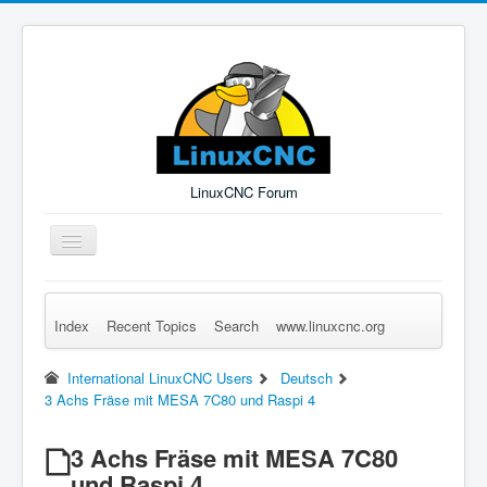
LinuxCNC Forum
Toggle
Navigation
Index
Recent Topics
Search
www.linuxcnc.org
Remember Me
Forgot Login?
Sign up
Log in
International LinuxCNC Users
Deutsch
3 Achs Fräse mit MESA 7C80 und Raspi 4
3 Achs Fräse mit MESA 7C80
und Raspi 4