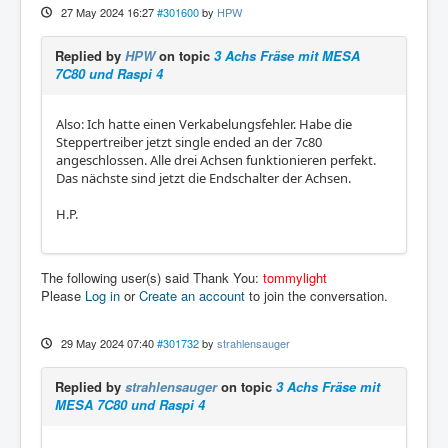
27 May 2024 16:27
#301600
by
HPW
Replied by
HPW
on topic
3 Achs Fräse mit MESA
7C80 und Raspi 4
Also: Ich hatte einen Verkabelungsfehler. Habe die
Steppertreiber jetzt single ended an der 7c80
angeschlossen. Alle drei Achsen funktionieren perfekt.
Das nächste sind jetzt die Endschalter der Achsen.
H.P.
The following user(s) said Thank You:
tommylight
Please
Log in
or
Create an account
to join the conversation.
29 May 2024 07:40
#301732
by
strahlensauger
Replied by
strahlensauger
on topic
3 Achs Fräse mit
MESA 7C80 und Raspi 4