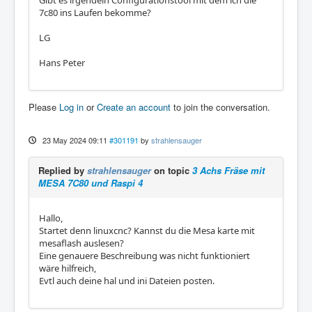
Gibt es irgendein Configurationstool mit dem ich die
7c80 ins Laufen bekomme?
LG
Hans Peter
Please
Log in
or
Create an account
to join the conversation.
23 May 2024 09:11
#301191
by
strahlensauger
Replied by
strahlensauger
on topic
3 Achs Fräse mit
MESA 7C80 und Raspi 4
Hallo,
Startet denn linuxcnc? Kannst du die Mesa karte mit
mesaflash auslesen?
Eine genauere Beschreibung was nicht funktioniert
wäre hilfreich,
Evtl auch deine hal und ini Dateien posten.