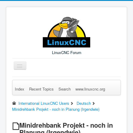
LinuxCNC Forum
Toggle
Navigation
Index
Recent Topics
Search
www.linuxcnc.org
Remember Me
Forgot Login?
Sign up
Log in
International LinuxCNC Users
Deutsch
Minidrehbank Projekt - noch in Planung (Irgendwie)
Minidrehbank Projekt - noch in
Planung (Irgendwie)