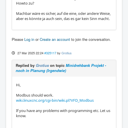
Howto zu?
Machbar wäre es sicher, auf die eine, oder andere Weise,
aber es könnte ja auch sein, das es gar kein Sinn macht.
Please
Log in
or
Create an account
to join the conversation.
27 Mar 2025 22:24
#325117
by
Grotius
Replied by
Grotius
on topic
Minidrehbank Projekt -
noch in Planung (Irgendwie)
Hi,
Modbus should work.
wiki.linuxcnc.org/cgi-bin/wiki.pl?VFD_Modbus
If you have any problems with programming etc. Let us
know.