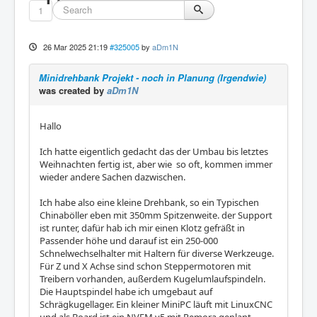
1
26 Mar 2025 21:19
#325005
by
aDm1N
Minidrehbank Projekt - noch in Planung (Irgendwie)
was created by
aDm1N
Hallo
Ich hatte eigentlich gedacht das der Umbau bis letztes
Weihnachten fertig ist, aber wie so oft, kommen immer
wieder andere Sachen dazwischen.
Ich habe also eine kleine Drehbank, so ein Typischen
Chinaböller eben mit 350mm Spitzenweite. der Support
ist runter, dafür hab ich mir einen Klotz gefräßt in
Passender höhe und darauf ist ein 250-000
Schnelwechselhalter mit Haltern für diverse Werkzeuge.
Für Z und X Achse sind schon Steppermotoren mit
Treibern vorhanden, außerdem Kugelumlaufspindeln.
Die Hauptspindel habe ich umgebaut auf
Schrägkugellager. Ein kleiner MiniPC läuft mit LinuxCNC