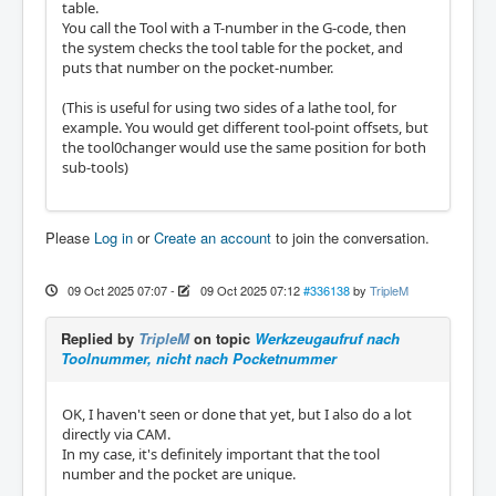
table.
You call the Tool with a T-number in the G-code, then
the system checks the tool table for the pocket, and
puts that number on the pocket-number.
(This is useful for using two sides of a lathe tool, for
example. You would get different tool-point offsets, but
the tool0changer would use the same position for both
sub-tools)
Please
Log in
or
Create an account
to join the conversation.
09 Oct 2025 07:07
-
09 Oct 2025 07:12
#336138
by
TripleM
Replied by
TripleM
on topic
Werkzeugaufruf nach
Toolnummer, nicht nach Pocketnummer
OK, I haven't seen or done that yet, but I also do a lot
directly via CAM.
In my case, it's definitely important that the tool
number and the pocket are unique.