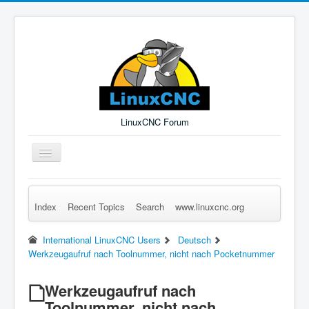
LinuxCNC Forum
Toggle
Navigation
Index
Recent Topics
Search
www.linuxcnc.org
Remember Me
Forgot Login?
Sign up
Log in
International LinuxCNC Users
Deutsch
Werkzeugaufruf nach Toolnummer, nicht nach Pocketnummer
Werkzeugaufruf nach
Toolnummer, nicht nach