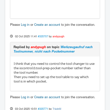
Please
Log in
or
Create an account
to join the conversation.
02 Oct 2025 11:41
#335707
by
andypugh
Replied by
andypugh
on topic
Werkzeugaufruf nach
Toolnummer, nicht nach Pocketnummer
I think that you need to control the tool changer to use
the iocontrol.0.tool-prep-pocket number rather than
the tool number.
Then you need to set up the tool table to say which
tool is in which pocket.
Please
Log in
or
Create an account
to join the conversation.
03 Oct 2025 10:51
#335771
by
TripleM