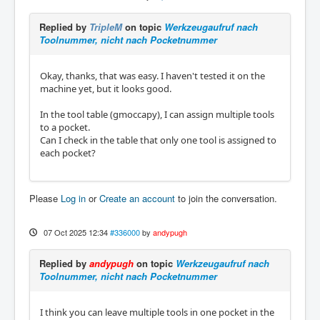
Replied by
TripleM
on topic
Werkzeugaufruf nach
Toolnummer, nicht nach Pocketnummer
Okay, thanks, that was easy. I haven't tested it on the
machine yet, but it looks good.
In the tool table (gmoccapy), I can assign multiple tools
to a pocket.
Can I check in the table that only one tool is assigned to
each pocket?
Please
Log in
or
Create an account
to join the conversation.
07 Oct 2025 12:34
#336000
by
andypugh
Replied by
andypugh
on topic
Werkzeugaufruf nach
Toolnummer, nicht nach Pocketnummer
I think you can leave multiple tools in one pocket in the