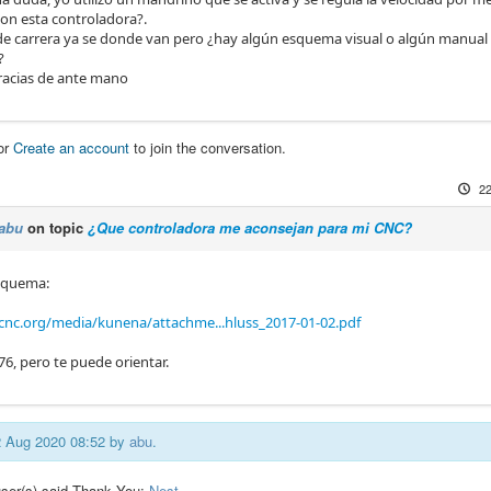
con esta controladora?.
 de carrera ya se donde van pero ¿hay algún esquema visual o algún manua
?
racias de ante mano
or
Create an account
to join the conversation.
22
abu
on topic
¿Que controladora me aconsejan para mi CNC?
squema:
cnc.org/media/kunena/attachme...hluss_2017-01-02.pdf
i76, pero te puede orientar.
22 Aug 2020 08:52 by
abu
.
user(s) said Thank You:
Nest