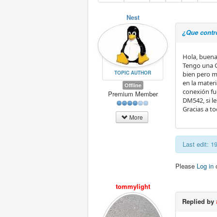
Nest
¿Que contr
Hola, buenas
Tengo una C
TOPIC AUTHOR
bien pero m
en la mater
Offline
conexión fu
Premium Member
DM542, si l
Gracias a t
More
Last edit: 
Please
Log in
tommylight
Replied by