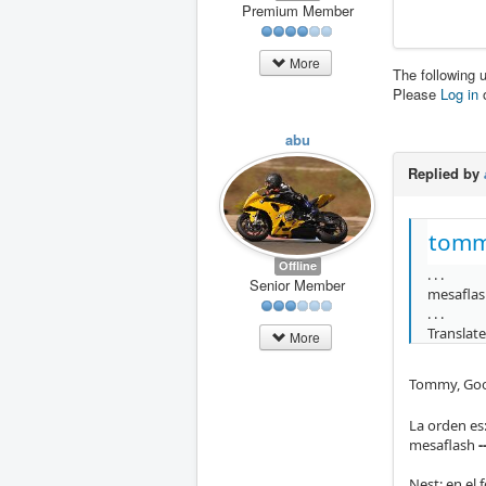
Premium Member
More
The following 
Please
Log in
abu
Replied by
tomm
Offline
. . .
Senior Member
mesafla
. . .
Translat
More
Tommy, Goo
La orden es
mesaflash
-
Nest; en el 