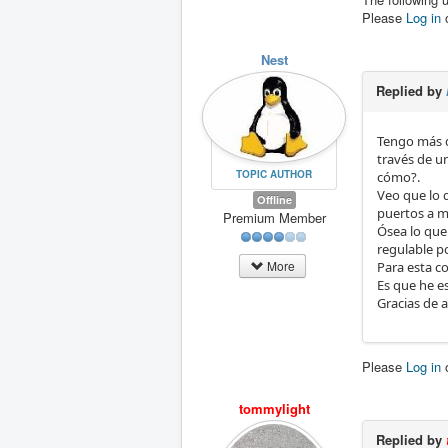
Please
Log in
Nest
Replied by
Tengo más d
través de un
TOPIC AUTHOR
cómo?.
Veo que lo 
Offline
puertos a m
Premium Member
Ósea lo que 
regulable p
More
Para esta c
Es que he e
Gracias de 
Please
Log in
tommylight
Replied by