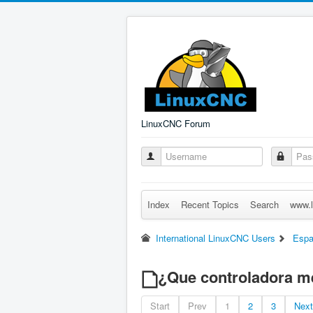
LinuxCNC Forum
Index
Recent Topics
Search
www.l
International LinuxCNC Users
Espa
¿Que controladora m
Start
Prev
1
2
3
Next