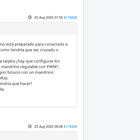
25 Aug 2020 07:55
#179328
 no está preparado para conectarlo a
le como tendría que ser, cruzado o
 tarjeta ¿hay que configurar los
on mandríno regulable con PWM?,
 algún futuro) con un mandrino
lta).
tendría que hacer?
da.
25 Aug 2020 08:08
#179329