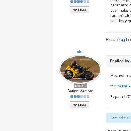
hacer esto 
More
Los finales
cada zócalo
Saludos y g
Please
Log in
abu
Replied by
Mira este e
Offline
forum.linux
Senior Member
Es para la 7
More
Last edit: 
The following 