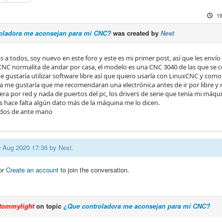
19
oladora me aconsejan para mi CNC?
was created by
Nest
 a todos, soy nuevo en este foro y este es mi primer post, así que les envío
NC normalita de andar por casa, el modelo es una CNC 3040 de las que se c
e gustaría utilizar software libre así que quiero usarla con LinuxCNC y com
ia me gustaría que me recomendaran una electrónica antes de ir por libre y 
era por red y nada de puertos del pc, los drivers de serie que tenía mi máq
es hace falta algún dato más de la máquina me lo dicen.
odos de ante mano
19 Aug 2020 17:36 by
Nest
.
or
Create an account
to join the conversation.
tommylight
on topic
¿Que controladora me aconsejan para mi CNC?