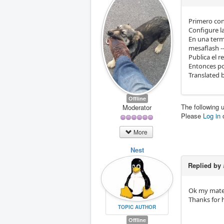
Primero con
Configure l
En una term
mesaflash --
Publica el r
Entonces po
Translated 
Offline
The following 
Moderator
Please
Log in
More
Nest
Replied by
Ok my mate,
Thanks for 
TOPIC AUTHOR
Offline