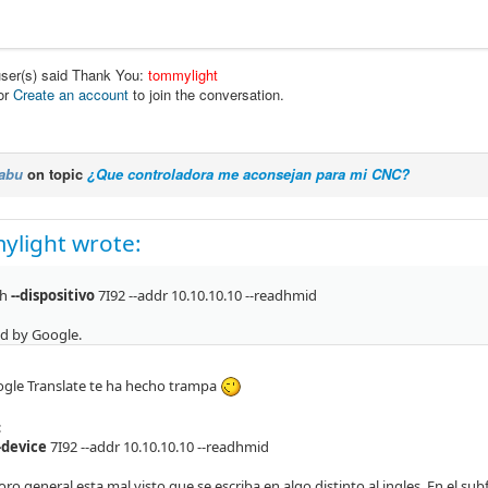
user(s) said Thank You:
tommylight
or
Create an account
to join the conversation.
abu
on topic
¿Que controladora me aconsejan para mi CNC?
ylight wrote:
sh
--dispositivo
7I92 --addr 10.10.10.10 --readhmid
ed by Google.
gle Translate te ha hecho trampa
:
-device
7I92 --addr 10.10.10.10 --readhmid
foro general esta mal visto que se escriba en algo distinto al ingles. En el s