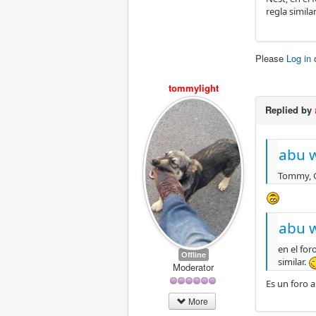
regla similar
Please
Log in
tommylight
Replied by
abu 
Tommy, G
abu 
en el for
Offline
similar.
Moderator
Es un foro a
More