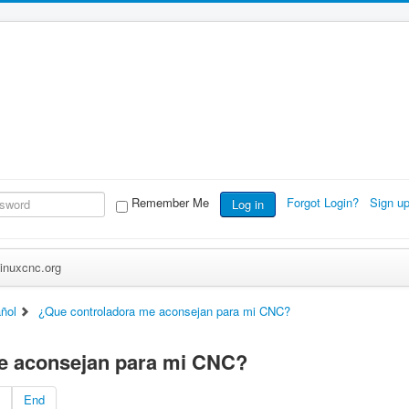
Remember Me
Forgot Login?
Sign u
Log in
inuxcnc.org
ñol
¿Que controladora me aconsejan para mi CNC?
e aconsejan para mi CNC?
End