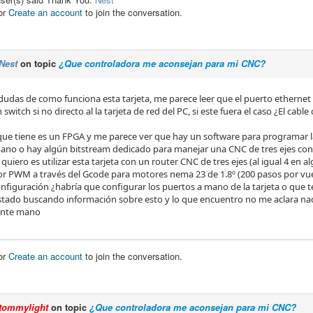
or
Create an account
to join the conversation.
Nest
on topic
¿Que controladora me aconsejan para mi CNC?
udas de como funciona esta tarjeta, me parece leer que el puerto ethernet
 switch si no directo al la tarjeta de red del PC, si este fuera el caso ¿El cab
que tiene es un FPGA y me parece ver que hay un software para programar la
ano o hay algún bitstream dedicado para manejar una CNC de tres ejes c
quiero es utilizar esta tarjeta con un router CNC de tres ejes (al igual 4 en
or PWM a través del Gcode para motores nema 23 de 1.8º (200 pasos por vue
onfiguración ¿habría que configurar los puertos a mano de la tarjeta o que 
stado buscando información sobre esto y lo que encuentro no me aclara na
ante mano
or
Create an account
to join the conversation.
tommylight
on topic
¿Que controladora me aconsejan para mi CNC?