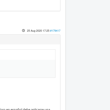
25 Aug 2020 17:25
#179417
ubforo en español debe aplicarse una