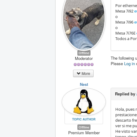
Por etherne
Mesa 7i92
e
o
Mesa 7i96
e
o
Mesa 7i76E
Todos a Por
Offline
The following 
Moderator
Please
Log in
More
Nest
Replied by
Hola, pues 
prestaciones
TOPIC AUTHOR
descarto fr
ver si me p
Offline
He visto va
Premium Member
tengo algun