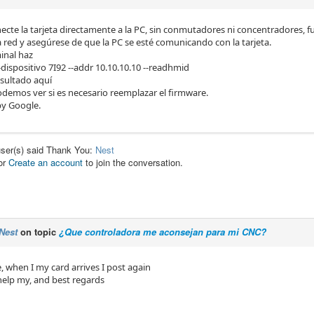
ecte la tarjeta directamente a la PC, sin conmutadores ni concentradores, f
a red y asegúrese de que la PC se esté comunicando con la tarjeta.
inal haz
dispositivo 7I92 --addr 10.10.10.10 --readhmid
esultado aquí
demos ver si es necesario reemplazar el firmware.
by Google.
user(s) said Thank You:
Nest
or
Create an account
to join the conversation.
Nest
on topic
¿Que controladora me aconsejan para mi CNC?
 when I my card arrives I post again
help my, and best regards