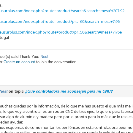
t:
usurplus.com/index.php?route=product/search&search=mesa%207i92
usurplus.com/index.php?route=product/pr...=60&search=mesa+7i96
eusurplus.com/index.php?route=product/pr...50&search=mesa+7i76e
tugal
user(s) said Thank You:
Nest
or
Create an account
to join the conversation.
Nest
on topic
¿Que controladora me aconsejan para mi CNC?
muchas gracias por la información, de lo que me has puesto el que más me in
, lo que voy a controlar es un router CNC de tres ejes, lo quiero para fabr
esar algo de aluminio y madera pero por lo pronto para lo más que lo uso e
ueden ayudar.
rios esquemas de como montar los periféricos en esta controladora peor no
a duda, yo utilizo un mandrino que se activa y se regula la velocidad por 