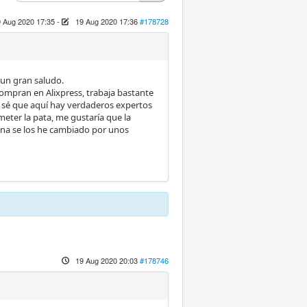
 Aug 2020 17:35
-
19 Aug 2020 17:36
#178728
 un gran saludo.
ompran en Alixpress, trabaja bastante
o sé que aquí hay verdaderos expertos
meter la pata, me gustaría que la
uina se los he cambiado por unos
19 Aug 2020 20:03
#178746