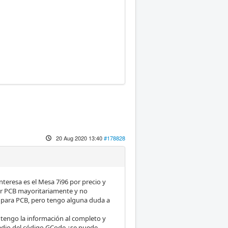
20 Aug 2020 13:40
#178828
teresa es el Mesa 7i96 por precio y
icar PCB mayoritariamente y no
s para PCB, pero tengo alguna duda a
 tengo la información al completo y
medio del código GCode ¿se puede