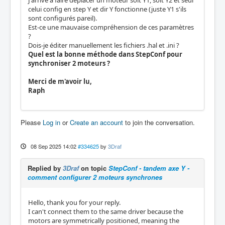
J'arrive à faire déplacer un moteur soit Y1, soit Y2 et seul
celui config en step Y et dir Y fonctionne (juste Y1 s'ils
sont configurés pareil).
Est-ce une mauvaise compréhension de ces paramètres
?
Dois-je éditer manuellement les fichiers .hal et .ini ?
Quel est la bonne méthode dans StepConf pour
synchroniser 2 moteurs ?
Merci de m'avoir lu,
Raph
Please
Log in
or
Create an account
to join the conversation.
08 Sep 2025 14:02
#334625
by
3Draf
Replied by
3Draf
on topic
StepConf - tandem axe Y -
comment configurer 2 moteurs synchrones
Hello, thank you for your reply.
I can't connect them to the same driver because the
motors are symmetrically positioned, meaning the