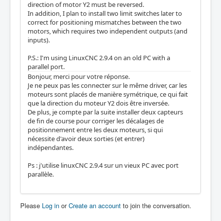
direction of motor Y2 must be reversed.
In addition, I plan to install two limit switches later to
correct for positioning mismatches between the two
motors, which requires two independent outputs (and
inputs).
P.S.: I'm using LinuxCNC 2.9.4 on an old PC with a
parallel port.
Bonjour, merci pour votre réponse.
Je ne peux pas les connecter sur le même driver, car les
moteurs sont placés de manière symétrique, ce qui fait
que la direction du moteur Y2 dois être inversée.
De plus, je compte par la suite installer deux capteurs
de fin de course pour corriger les décalages de
positionnement entre les deux moteurs, si qui
nécessite d'avoir deux sorties (et entrer)
indépendantes.
Ps : j'utilise linuxCNC 2.9.4 sur un vieux PC avec port
parallèle.
Please
Log in
or
Create an account
to join the conversation.