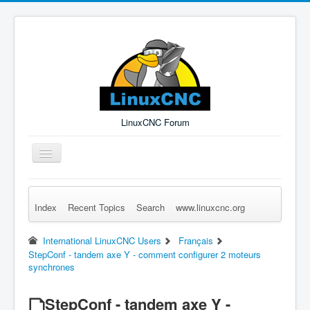
LinuxCNC Forum
Toggle
Navigation
Index
Recent Topics
Search
www.linuxcnc.org
Remember Me
Forgot Login?
Sign up
Log in
International LinuxCNC Users
Français
StepConf - tandem axe Y - comment configurer 2 moteurs
synchrones
StepConf - tandem axe Y -