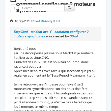
comment configurer 2 moteurs
1
synchrones
05 Sep 2025 07:24
#334475
by
3Draf
StepConf - tandem axe Y - comment configurer 2
moteurs synchrones
was created by
3Draf
Bonjour à tous,
J'ai une découpeuse plasma sous Mach3 et je souhaite
l'utiliser avec LinuxCNC.
L'univers de LinuxCNC est nouveau pour moi donc
j'avance à petit pas.
Après mes déboires avec l'axe X qui saccadait que j'ai pu
régler en augmentant le "Base Period Maximum Jitter".
Je me retrouve dans l'impasse pour l'axe Y, j'ai 2
moteurs en symétrie (donc l'un des deux doit être
inversé) mais quelle que soit la configuration des pins
(ex: pin4= step Y/ pin 5= dir Y / pin 8 = tandem step Y /
pin 9 = tandem dir Y inv), je n'arrive pas à faire bouger
les 2 moteurs en même temps.