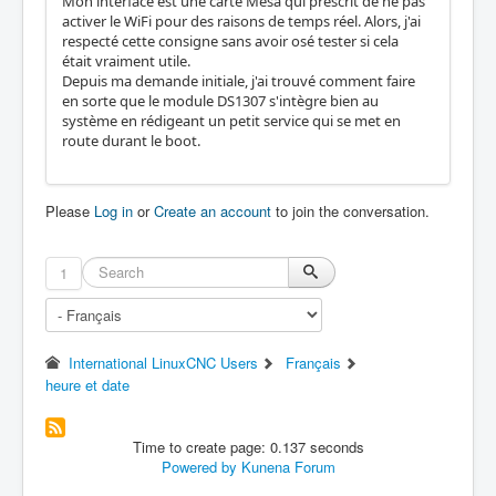
Mon interface est une carte Mesa qui prescrit de ne pas
activer le WiFi pour des raisons de temps réel. Alors, j'ai
respecté cette consigne sans avoir osé tester si cela
était vraiment utile.
Depuis ma demande initiale, j'ai trouvé comment faire
en sorte que le module DS1307 s'intègre bien au
système en rédigeant un petit service qui se met en
route durant le boot.
Please
Log in
or
Create an account
to join the conversation.
1
International LinuxCNC Users
Français
heure et date
Time to create page: 0.137 seconds
Powered by
Kunena Forum