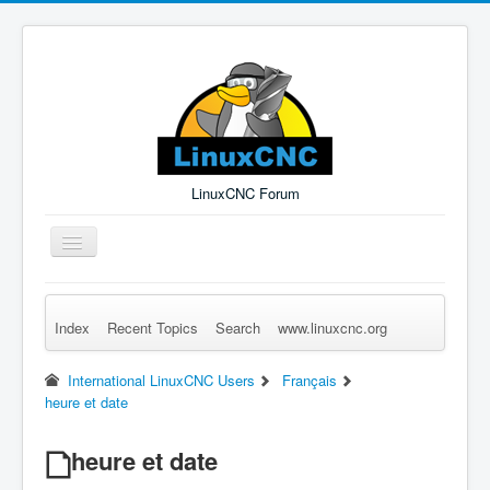
LinuxCNC Forum
Toggle
Navigation
Index
Recent Topics
Search
www.linuxcnc.org
Remember Me
Forgot Login?
Sign up
Log in
International LinuxCNC Users
Français
heure et date
heure et date