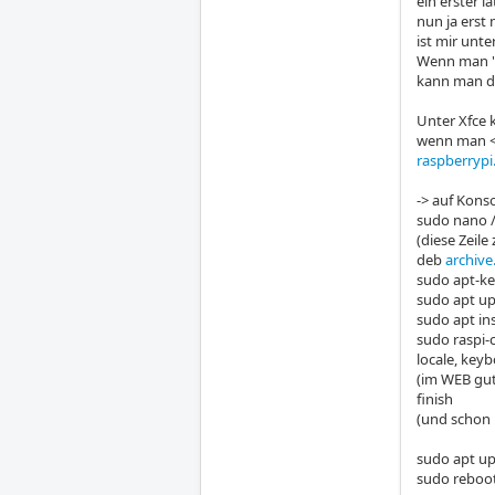
ein erster 
nun ja erst 
ist mir unte
Wenn man "L
kann man di
Unter Xfce 
wenn man <rp
raspberrypi
-> auf Konso
sudo nano /
(diese Zeile
deb
archive
sudo apt-ke
sudo apt u
sudo apt ins
sudo raspi-
locale, keyb
(im WEB gut
finish
(und schon 
sudo apt up
sudo reboo