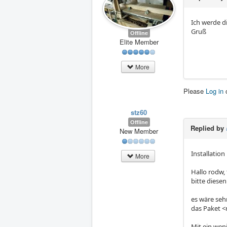
Ich werde d
Gruß
Offline
Elite Member
More
Please
Log in
stz60
Offline
Replied by
New Member
Installation
More
Hallo rodw,
bitte diesen
es wäre sehr
das Paket <
Mit ein wen