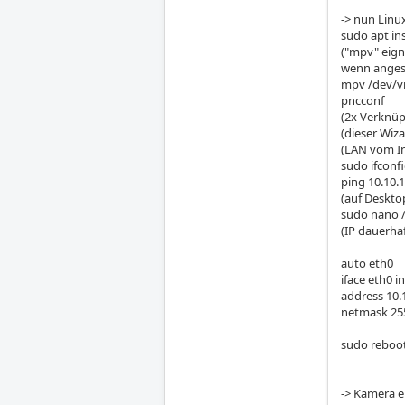
-> nun Linu
sudo apt in
("mpv" eign
wenn angest
mpv /dev/v
pncconf
(2x Verknüp
(dieser Wiza
(LAN vom In
sudo ifconf
ping 10.10.
(auf Deskt
sudo nano /
(IP dauerhaf
auto eth0
iface eth0 in
address 10.
netmask 255
sudo reboo
-> Kamera e