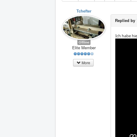
Tchefter
Replied by
Ich habe hi
Offline
Elite Member
More