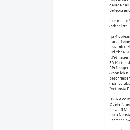
gerade neu 
beliebig an
hier meine 
(schnellste 
rpi-4-debia
nur auf ein
LAN mit RPi
RPi ohne SD
RPi-Imager 
SD-Karte od
RPi-Imager k
(kann ich n
beschriebe
(nun verabs
"net-install
USB-Stick m
Quelle ".img
in ca. 15 M
nach Neustar
user: cnc pw