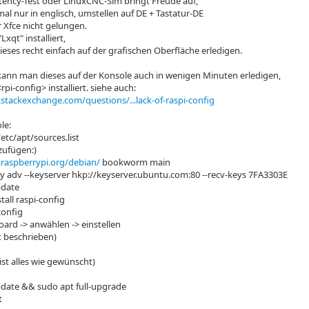
latency-Test oder LinuxCNC-Sim bringt Freude auf,
mal nur in englisch, umstellen auf DE + Tastatur-DE
r Xfce nicht gelungen.
xqt" installiert,
eses recht einfach auf der grafischen Oberfläche erledigen.
kann man dieses auf der Konsole auch in wenigen Minuten erledigen,
i-config> installiert. siehe auch:
.stackexchange.com/questions/...lack-of-raspi-config
le:
etc/apt/sources.list
 zufügen:)
.raspberrypi.org/debian/
bookworm main
y adv --keyserver hkp://keyserver.ubuntu.com:80 --recv-keys 7FA3303E
pdate
tall raspi-config
config
oard -> anwählen -> einstellen
 beschrieben)
ist alles wie gewünscht)
date && sudo apt full-upgrade
t