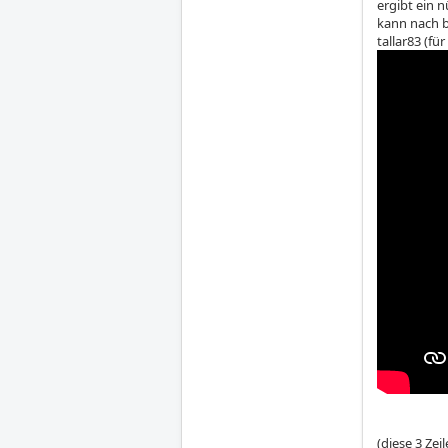
ergibt ein 
kann nach b
tallar83 (f
(diese 3 Zei