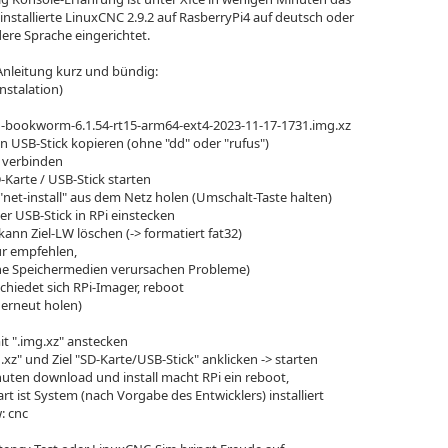
installierte LinuxCNC 2.9.2 auf RasberryPi4 auf deutsch oder
dere Sprache eingerichtet.
Anleitung kurz und bündig:
Instalation)
n-bookworm-6.1.54-rt15-arm64-ext4-2023-11-17-1731.img.xz
en USB-Stick kopieren (ohne "dd" oder "rufus")
 verbinden
-Karte / USB-Stick starten
"net-install" aus dem Netz holen (Umschalt-Taste halten)
er USB-Stick in RPi einstecken
ann Ziel-LW löschen (-> formatiert fat32)
ur empfehlen,
ne Speichermedien verursachen Probleme)
chiedet sich RPi-Imager, reboot
" erneut holen)
it ".img.xz" anstecken
.xz" und Ziel "SD-Karte/USB-Stick" anklicken -> starten
inuten download und install macht RPi ein reboot,
t ist System (nach Vorgabe des Entwicklers) installiert
: cnc