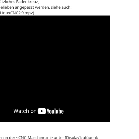
nützliches Fadenkreuz,
elieben angepasst werden, siehe auch:
ür LinuxCNC2.9 mpv)
len in der <CNC-Maschine.ini> unter [Display]zufügen):