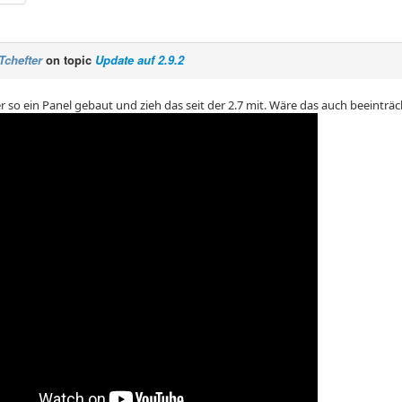
Tchefter
on topic
Update auf 2.9.2
er so ein Panel gebaut und zieh das seit der 2.7 mit. Wäre das auch beeinträ