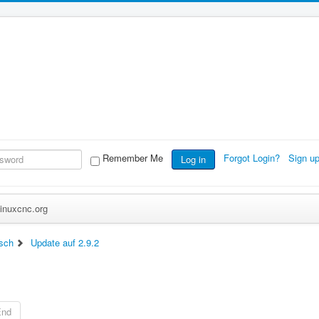
Remember Me
Forgot Login?
Sign u
Log in
inuxcnc.org
sch
Update auf 2.9.2
End