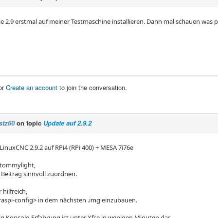
ie 2.9 erstmal auf meiner Testmaschine installieren. Dann mal schauen was p
or
Create an account
to join the conversation.
stz60
on topic
Update auf 2.9.2
 LinuxCNC 2.9.2 auf RPi4 (RPi 400) + MESA 7i76e
 tommylight,
 Beitrag sinnvoll zuordnen.
 hilfreich,
raspi-config> in dem nächsten .img einzubauen.
ig Konsole-Erfahrung ist unter Xfce in wenigen Minuten das