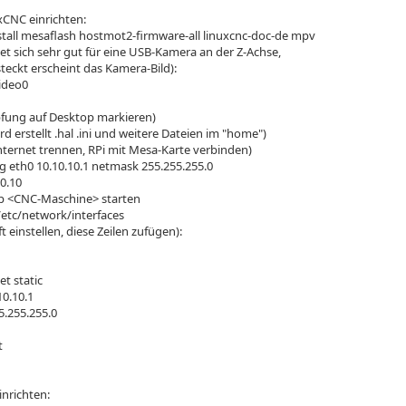
xCNC einrichten:
stall mesaflash hostmot2-firmware-all linuxcnc-doc-de mpv
et sich sehr gut für eine USB-Kamera an der Z-Achse,
eckt erscheint das Kamera-Bild):
ideo0
fung auf Desktop markieren)
rd erstellt .hal .ini und weitere Dateien im "home")
ternet trennen, RPi mit Mesa-Karte verbinden)
ig eth0 10.10.10.1 netmask 255.255.255.0
10.10
op <CNC-Maschine> starten
etc/network/interfaces
t einstellen, diese Zeilen zufügen):
et static
10.10.1
.255.255.0
t
inrichten: