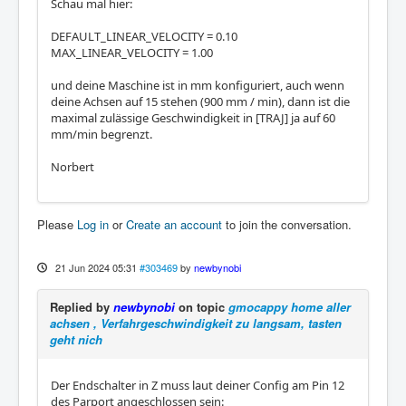
Schau mal hier:
DEFAULT_LINEAR_VELOCITY = 0.10
MAX_LINEAR_VELOCITY = 1.00
und deine Maschine ist in mm konfiguriert, auch wenn
deine Achsen auf 15 stehen (900 mm / min), dann ist die
maximal zulässige Geschwindigkeit in [TRAJ] ja auf 60
mm/min begrenzt.
Norbert
Please
Log in
or
Create an account
to join the conversation.
21 Jun 2024 05:31
#303469
by
newbynobi
Replied by
newbynobi
on topic
gmocappy home aller
achsen , Verfahrgeschwindigkeit zu langsam, tasten
geht nich
Der Endschalter in Z muss laut deiner Config am Pin 12
des Parport angeschlossen sein: