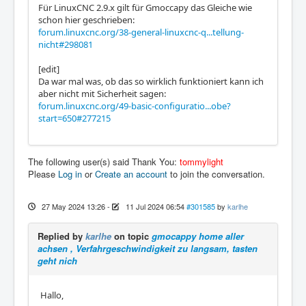
Für LinuxCNC 2.9.x gilt für Gmoccapy das Gleiche wie
schon hier geschrieben:
forum.linuxcnc.org/38-general-linuxcnc-q...tellung-
nicht#298081
[edit]
Da war mal was, ob das so wirklich funktioniert kann ich
aber nicht mit Sicherheit sagen:
forum.linuxcnc.org/49-basic-configuratio...obe?
start=650#277215
The following user(s) said Thank You:
tommylight
Please
Log in
or
Create an account
to join the conversation.
27 May 2024 13:26
-
11 Jul 2024 06:54
#301585
by
karlhe
Replied by
karlhe
on topic
gmocappy home aller
achsen , Verfahrgeschwindigkeit zu langsam, tasten
geht nich
Hallo,