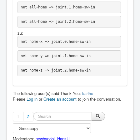
net all-home => joint.1.home-sw-in
net all-home => joint.2.home-sw-in
zu:
net home-x => joint.0.home-sw-in
net home-y => joint.1.home-sw-in
net home-z => joint.2.home-sw-in
The following user(s) said Thank You:
karlhe
Please
Log in
or
Create an account
to join the conversation.
1
2
Moderators:
newbynobi
,
HansU