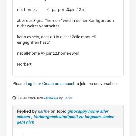
net home-z <= parport.0.pin-12-in
aber das Signal "home-z" wird in deiner Konfiguration
nicht weiter verarbeitet.
kann es sein, dass du in dieser Zeile manuell
eingegriffen hast?
net all-home => joint.2.home-sw-in
Norbert
Please
Log in
or
Create an account
to join the conversation.
08 Jul 2024 16:03
#304674
by
karlhe
Replied by
karlhe
on topic
gmocappy home aller
achsen , Verfahrgeschwindigkeit zu langsam, tasten
geht nich