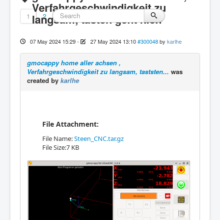
Verfahrgeschwindigkeit zu
1
langsam, tasten geht nich
2
07 May 2024 15:29
-
27 May 2024 13:10
#300048
by
karlhe
gmocappy home aller achsen ,
Verfahrgeschwindigkeit zu langsam, taststen...
was
created by
karlhe
File Attachment:
File Name:
Steen_CNC.tar.gz
File Size:7 KB