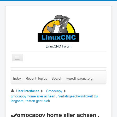
LinuxCNC Forum
Toggle
Navigation
Index
Recent Topics
Search
www.linuxcnc.org
Remember Me
Forgot Login?
Sign up
Log in
User Interfaces
Gmoccapy
gmocappy home aller achsen , Verfahrgeschwindigkeit zu
langsam, tasten geht nich
gmocappy home aller achsen ,