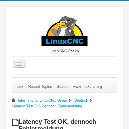
LinuxCNC Forum
Toggle
Navigation
Index
Recent Topics
Search
www.linuxcnc.org
Remember Me
Forgot Login?
Sign up
Log in
International LinuxCNC Users
Deutsch
Latency Test OK, dennoch Fehlermeldung
Latency Test OK, dennoch
Fehlermeldung