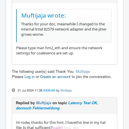
Muftijaja wrote:
Thanks for your doc, meanwhile I changed to the
internal Intel 82579 network adapter and the jitter
grows worse.
Please type man hm2_eth and ensure the network
settings for coalesence are set up.
The following user(s) said Thank You:
Muftijaja
Please
Log in
or
Create an account
to join the conversation.
31 Jul 2024 11:38
#306499
by
Muftijaja
Replied by
Muftijaja
on topic
Latency Test OK,
dennoch Fehlermeldung
Hi rodw, thanks for this hint. I havethis line in my hal
file: Is that sufficient?
loadrt
hm2_eth