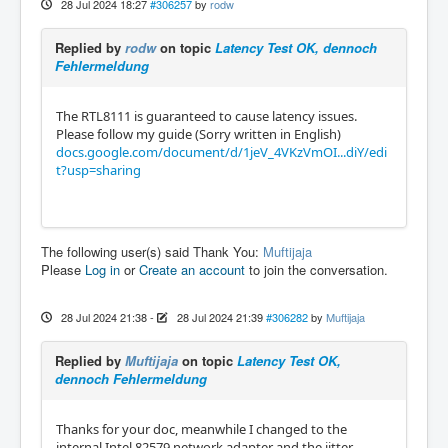
28 Jul 2024 18:27
#306257
by
rodw
Replied by
rodw
on topic
Latency Test OK, dennoch
Fehlermeldung
The RTL8111 is guaranteed to cause latency issues.
Please follow my guide (Sorry written in English)
docs.google.com/document/d/1jeV_4VKzVmOI...diY/edi
t?usp=sharing
The following user(s) said Thank You:
Muftijaja
Please
Log in
or
Create an account
to join the conversation.
28 Jul 2024 21:38
-
28 Jul 2024 21:39
#306282
by
Muftijaja
Replied by
Muftijaja
on topic
Latency Test OK,
dennoch Fehlermeldung
Thanks for your doc, meanwhile I changed to the
internal Intel 82579 network adapter and the jitter