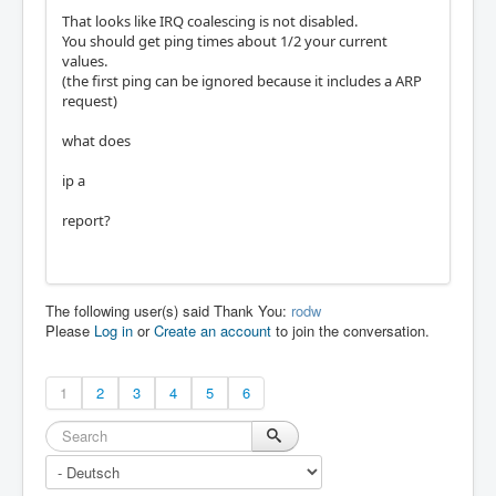
That looks like IRQ coalescing is not disabled.
You should get ping times about 1/2 your current
values.
(the first ping can be ignored because it includes a ARP
request)
what does
ip a
report?
The following user(s) said Thank You:
rodw
Please
Log in
or
Create an account
to join the conversation.
1
2
3
4
5
6