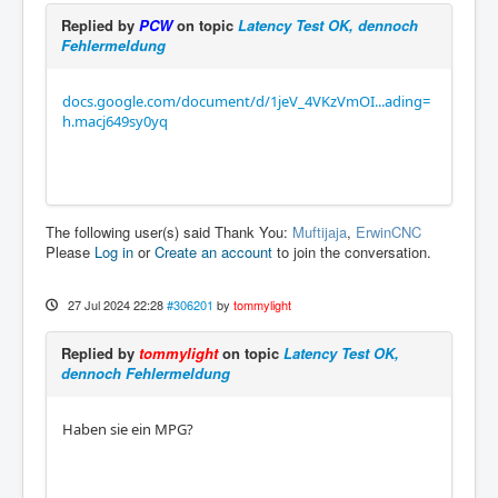
Replied by
PCW
on topic
Latency Test OK, dennoch
Fehlermeldung
docs.google.com/document/d/1jeV_4VKzVmOI...ading=
h.macj649sy0yq
The following user(s) said Thank You:
Muftijaja
,
ErwinCNC
Please
Log in
or
Create an account
to join the conversation.
27 Jul 2024 22:28
#306201
by
tommylight
Replied by
tommylight
on topic
Latency Test OK,
dennoch Fehlermeldung
Haben sie ein MPG?