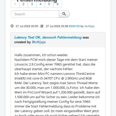
1
2
3
4
5
6
27 Jul 2024 20:55
-
27 Jul 2024 20:58
#306193
by
Muftijaja
Latency Test OK, dennoch Fehlermeldung
was
created by
Muftijaja
Hallo zusammen, ich schon wieder.
Nachdem PCW mich dieser Tage mit dem Start meiner
Linuxcnc 2.9 Config einer 7i96S gerettet hat, dass die
überhaupt startet, der nächste Fehler:
Ich habe einen Mini PC namens Lenovo ThinkCentre
Intel(R) mit core-i5-3470T CPU @ 2.90GHz und 8GB
RAM. Der Latency Test zeigte max Servo Thread Werte
um die 30.000, max um 1.000.000, (s.Foto) ich habe den
Wert im PnCconf Wizard auf 1.200.000 gestellt, dann auf
1.500.000 um auf Nr. Sicher zu sein. Leider bekomme ich
nach Fertgigstellung meiner Config für eine 7i96S
immer die Start Fehlermeldung dass es Probleme mit
der Latency geben soll. Ist mein eingestellter Wert jetzt
zu hoch oder muss ich noch höher gehen? Ich verstehe