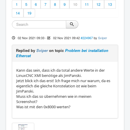
1
5
6
7
8
9
10
11
12
13
14
19
02 Nov 2021 09:33
-
02 Nov 2021 09:42
#224967
by
Sviper
Replied by
Sviper
on topic
Problem bei installation
Ethercat
Kann das sein, dass ich da total andere Werte in der
LinuxCNC XMl benötige als JimPanski.
Jetzt blick ich das erst! Ich frage mich nur warum, da es
eigentlich die gleiche Konstelation ist wie beim
JimPanski.
Muss ich das so übernehmen wie in meinen
Screenshot?
Was ist mit den 0x8000 werten?