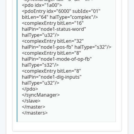
<pdo idx="1a00">
<pdoEntry idx="6000" subIdx="01"
bitLen="64" halType="complex"/>
<complexEntry bitLen="16"
halPin="node1-status-word"
halType="u32"/>
<complexEntry bitLen="32"
halPin="node1-pos-fb" halType="s32"/>
<complexEntry bitLen="8"
halPin="node1-mode-of-op-fb"
halType="s32"/>
<complexEntry bitLen="8"
halPin="node1-dig-inputs"
halType="u32"/>
</pdo>
</syncManager>
</slave>
</master>
</masters>