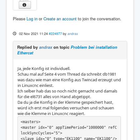
Please
Log in
or
Create an account
to join the conversation.
02 Nov 2021 11:24
#224977
by
andrax
Replied by
andrax
on topic
Problem bei installation
Ethercat
Ja, jede Konfig ist individuell.
Schau mal auf Seite 4 vom Thread da schreibt db1981
was dazu wie man eine Konfig aus Twincad erzeugt und
in Linuxcnc einliest.
Ich selber hab das so noch nicht gemacht und damals
für die el6731 alles von Hand abgetippt.
Da du ja die Konfig in der Klemme gespeichert hast,
würd ich erst mal folgendes versuchen und schauen
wie die Klemme in Linuxcnc reagiert.
<masters>

<master idx="0" appTimePeriod="1000000" refC
lockSyncCycles="5">

<slave idx="0" type="EK1100" name="EK1100"/>
