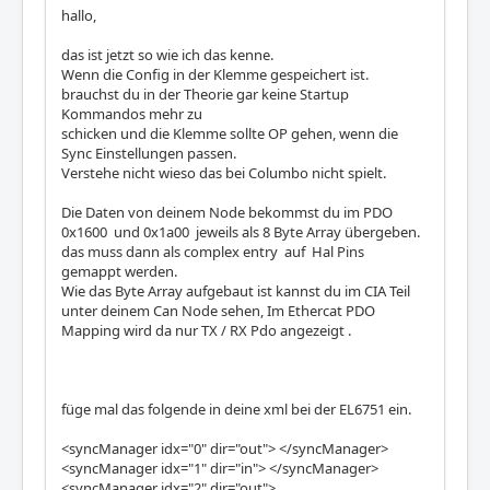
hallo,
das ist jetzt so wie ich das kenne.
Wenn die Config in der Klemme gespeichert ist.
brauchst du in der Theorie gar keine Startup
Kommandos mehr zu
schicken und die Klemme sollte OP gehen, wenn die
Sync Einstellungen passen.
Verstehe nicht wieso das bei Columbo nicht spielt.
Die Daten von deinem Node bekommst du im PDO
0x1600 und 0x1a00 jeweils als 8 Byte Array übergeben.
das muss dann als complex entry auf Hal Pins
gemappt werden.
Wie das Byte Array aufgebaut ist kannst du im CIA Teil
unter deinem Can Node sehen, Im Ethercat PDO
Mapping wird da nur TX / RX Pdo angezeigt .
füge mal das folgende in deine xml bei der EL6751 ein.
<syncManager idx="0" dir="out"> </syncManager>
<syncManager idx="1" dir="in"> </syncManager>
<syncManager idx="2" dir="out">