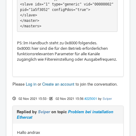
<slave idx="1" type="generic" vid="00000002" 
pid="1a5f3052" configPdos="true">

</slave>

</master>

</masters>
PS: Im Handbuch steht zu 0x8000 folgendes.
0x8000: hier sind die für den Betrieb erforderlichen
funktionsrelevanten Parameter für alle Kanäle
zugänglich wie Filtereinstellung oder Ausgabefrequenz.
Please
Log in
or
Create an account
to join the conversation.
02 Nov 2021 15:53
-
02 Nov 2021 15:56
#225001
by
Sviper
Replied by
Sviper
on topic
Problem bei installation
Ethercat
Hallo andrax