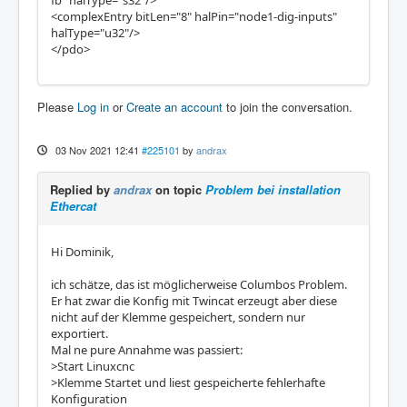
<complexEntry bitLen="8" halPin="node1-dig-inputs"
halType="u32"/>
</pdo>
Please
Log in
or
Create an account
to join the conversation.
03 Nov 2021 12:41
#225101
by
andrax
Replied by
andrax
on topic
Problem bei installation
Ethercat
Hi Dominik,
ich schätze, das ist möglicherweise Columbos Problem.
Er hat zwar die Konfig mit Twincat erzeugt aber diese
nicht auf der Klemme gespeichert, sondern nur
exportiert.
Mal ne pure Annahme was passiert:
>Start Linuxcnc
>Klemme Startet und liest gespeicherte fehlerhafte
Konfiguration