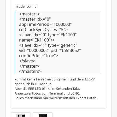
mit der config
<masters>
<master idx="0"
appTimePeriod="1000000"
refClockSyncCycles="5">
<slave idx="0" type="EK1100"
name="EK1100"/>
<slave idx="1" type="generic"
vid="00000002" pid="1a5f3052"
configPdos="true">
</slave>
</master>
</masters>
kommt keine Fehlermeldung mehr und dern EL6751
geht auch in OP Modus.
Aber die ERR LED blinkt im Sekunden Takt.
Anbei zwei Fotos vom Terminal und LCNC.
So ich mach dann mal weiterm mit den Export Daten.