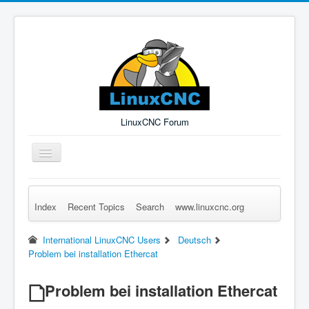
LinuxCNC Forum
Toggle
Navigation
Index
Recent Topics
Search
www.linuxcnc.org
Remember Me
Forgot Login?
Sign up
Log in
International LinuxCNC Users
Deutsch
Problem bei installation Ethercat
Problem bei installation Ethercat