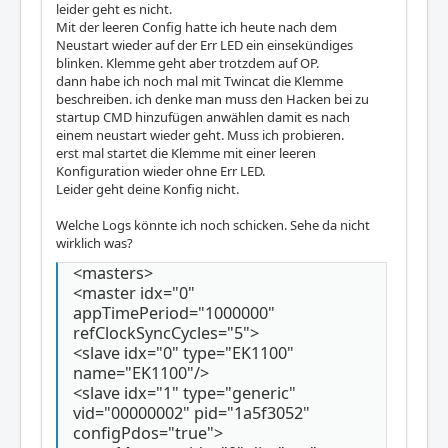
leider geht es nicht.
Mit der leeren Config hatte ich heute nach dem
Neustart wieder auf der Err LED ein einsekündiges
blinken. Klemme geht aber trotzdem auf OP.
dann habe ich noch mal mit Twincat die Klemme
beschreiben. ich denke man muss den Hacken bei zu
startup CMD hinzufügen anwählen damit es nach
einem neustart wieder geht. Muss ich probieren.
erst mal startet die Klemme mit einer leeren
Konfiguration wieder ohne Err LED.
Leider geht deine Konfig nicht.
Welche Logs könnte ich noch schicken. Sehe da nicht
wirklich was?
<masters>
<master idx="0"
appTimePeriod="1000000"
refClockSyncCycles="5">
<slave idx="0" type="EK1100"
name="EK1100"/>
<slave idx="1" type="generic"
vid="00000002" pid="1a5f3052"
configPdos="true">