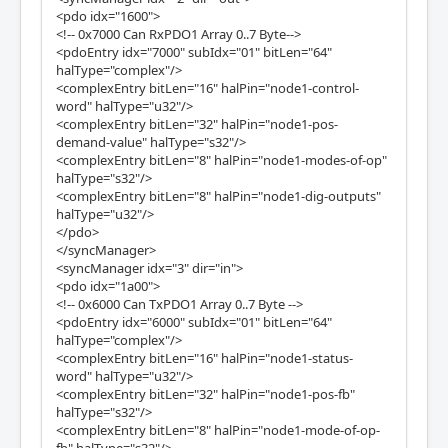
<pdo idx="1600">
<!-- 0x7000 Can RxPDO1 Array 0..7 Byte-->
<pdoEntry idx="7000" subIdx="01" bitLen="64"
halType="complex"/>
<complexEntry bitLen="16" halPin="node1-control-
word" halType="u32"/>
<complexEntry bitLen="32" halPin="node1-pos-
demand-value" halType="s32"/>
<complexEntry bitLen="8" halPin="node1-modes-of-op"
halType="s32"/>
<complexEntry bitLen="8" halPin="node1-dig-outputs"
halType="u32"/>
</pdo>
</syncManager>
<syncManager idx="3" dir="in">
<pdo idx="1a00">
<!-- 0x6000 Can TxPDO1 Array 0..7 Byte -->
<pdoEntry idx="6000" subIdx="01" bitLen="64"
halType="complex"/>
<complexEntry bitLen="16" halPin="node1-status-
word" halType="u32"/>
<complexEntry bitLen="32" halPin="node1-pos-fb"
halType="s32"/>
<complexEntry bitLen="8" halPin="node1-mode-of-op-
fb" halType="s32"/>